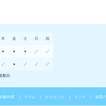
木
金
土
日
祝
●
●
●
／
／
／
●
／
／
／
祝祭日
診療内容
コラム
ひとりごと
リンク
当院