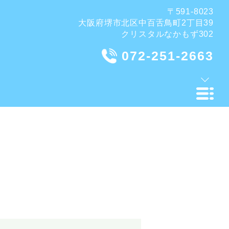
〒591-8023
大阪府堺市北区中百舌鳥町2丁目39
クリスタルなかもず302
072-251-2663