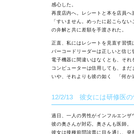
感心した。
再度店内へ。レシートと本を店員へ
「すいません。めったに起こらない
の弁解と共に差額を手渡された。
正直、私にはレシートを見直す習慣
バーコードリーダーは正しいと信じ
電子機器に間違いはなくとも、それ
コンピューターは信用しても、まだ
いや、それよりも彼の如く 「何か
12/2/13 彼女には研修医
過日、一人の男性がインフルエンザ
彼の奥さんが対応。奥さんも医師。
彼女は接種前問診票に目を通し、発