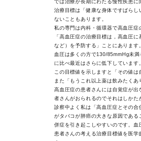
では治療が長期にわたる慢性疾患に
治療目標は「健康な身体ですばらし
ないこともあります。
私の専門は内科・循環器で高血圧症
「高血圧症の治療目標は，高血圧に
など）を予防する」ことにあります
血圧は多くの方で130/85mmH
に比べ最近はさらに低下しています
この目標値を示しますと「その値は
また「もうこれ以上薬は飲みたくあ
高血圧症の患者さんには自覚症が出
者さんがおられるのでそれはしかた
診察中よく私は「高血圧症とその合
がタバコが肺癌の大きな原因である
併症を引き起こしやすいのです。血
患者さんの考える治療目標値を医学