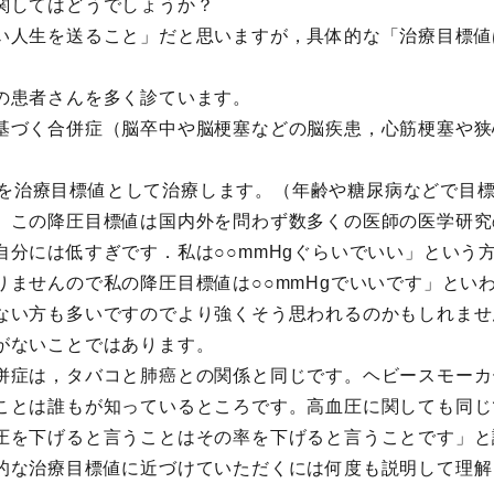
関してはどうでしょうか？
い人生を送ること」だと思いますが，具体的な「治療目標値
の患者さんを多く診ています。
基づく合併症（脳卒中や脳梗塞などの脳疾患，心筋梗塞や狭
。
g未満を治療目標値として治療します。（年齢や糖尿病などで
。この降圧目標値は国内外を問わず数多くの医師の医学研究
自分には低すぎです．私は○○mmHgぐらいでいい」という
りませんので私の降圧目標値は○○mmHgでいいです」とい
ない方も多いですのでより強くそう思われるのかもしれませ
がないことではあります。
併症は，タバコと肺癌との関係と同じです。ヘビースモーカ
ことは誰もが知っているところです。高血圧に関しても同じ
圧を下げると言うことはその率を下げると言うことです」と
的な治療目標値に近づけていただくには何度も説明して理解