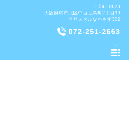
〒591-8023
大阪府堺市北区中百舌鳥町2丁目39
クリスタルなかもず302
072-251-2663