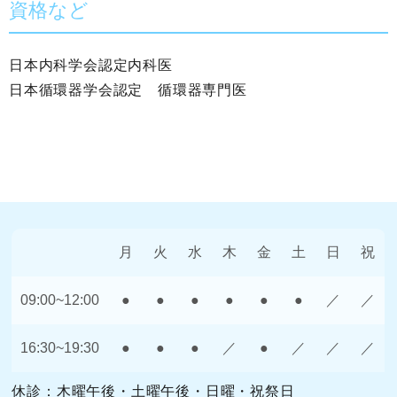
資格など
日本内科学会認定内科医
日本循環器学会認定 循環器専門医
月
火
水
木
金
土
日
祝
09:00~12:00
●
●
●
●
●
●
／
／
16:30~19:30
●
●
●
／
●
／
／
／
休診：木曜午後・土曜午後・日曜・祝祭日