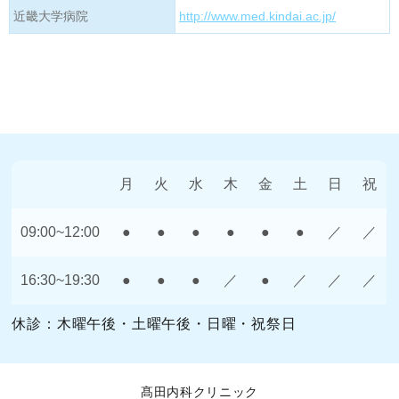
近畿大学病院
http://www.med.kindai.ac.jp/
月
火
水
木
金
土
日
祝
09:00~12:00
●
●
●
●
●
●
／
／
16:30~19:30
●
●
●
／
●
／
／
／
休診：木曜午後・土曜午後・日曜・祝祭日
髙田内科クリニック