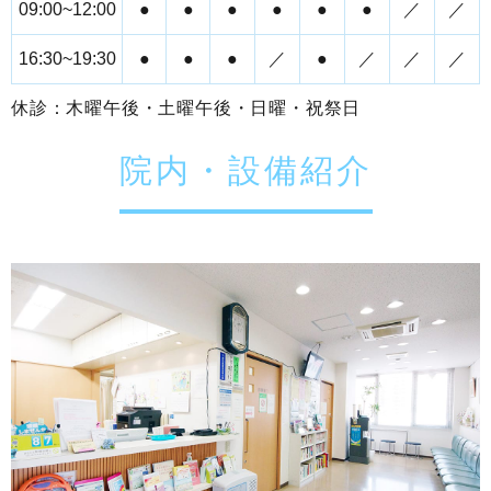
09:00~12:00
●
●
●
●
●
●
／
／
16:30~19:30
●
●
●
／
●
／
／
／
休診：木曜午後・土曜午後・日曜・祝祭日
院内・設備紹介