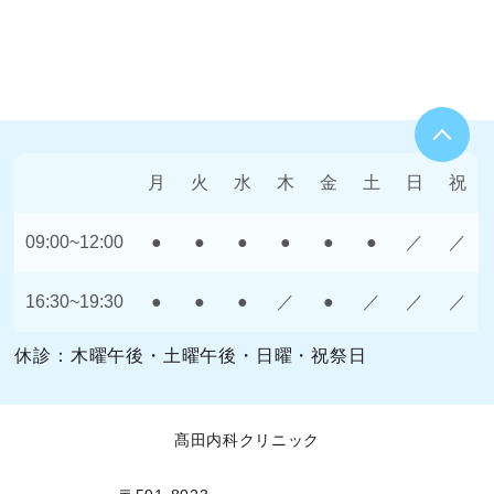
月
火
水
木
金
土
日
祝
09:00~12:00
●
●
●
●
●
●
／
／
16:30~19:30
●
●
●
／
●
／
／
／
休診：木曜午後・土曜午後・日曜・祝祭日
髙田内科クリニック