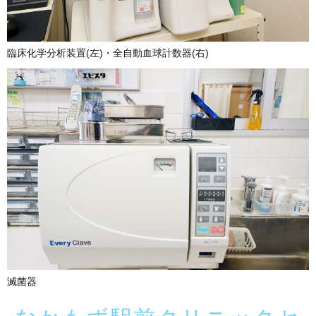
臨床化学分析装置(左)・全自動血球計数器(右)
滅菌器