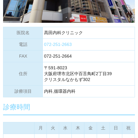
医院名
髙田内科クリニック
電話
072-251-2663
FAX
072-251-2664
〒591-8023
住所
大阪府堺市北区中百舌鳥町2丁目39
クリスタルなかもず302
診療項目
内科,循環器内科
診療時間
月
火
水
木
金
土
日
祝