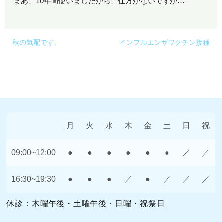
まあ、10年間使いましたから、仕方がないですが…
秋の気配です。
インフルエンザワクチン接種
月
火
水
木
金
土
日
祝
09:00~12:00
●
●
●
●
●
●
／
／
16:30~19:30
●
●
●
／
●
／
／
／
休診：木曜午後・土曜午後・日曜・祝祭日