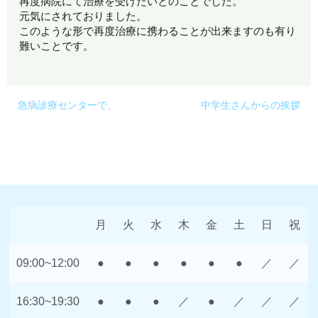
再度病院にて治療を受けたいとのことでした。
元気にされておりました。
このような形で再度治療に携わることが出来ますのも有り
難いことです。
急病診療センターで、
中学生さんからの挨拶
月
火
水
木
金
土
日
祝
09:00~12:00
●
●
●
●
●
●
／
／
16:30~19:30
●
●
●
／
●
／
／
／