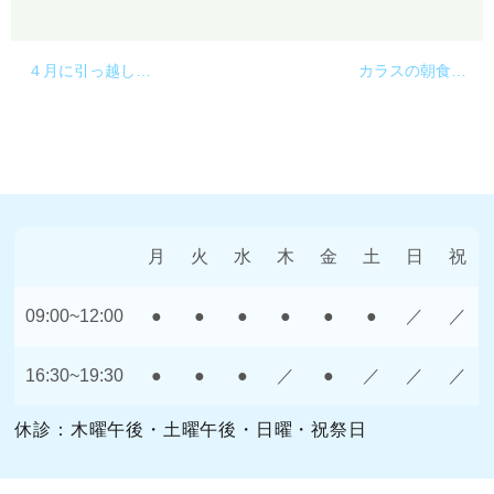
４月に引っ越し…
カラスの朝食…
月
火
水
木
金
土
日
祝
09:00~12:00
●
●
●
●
●
●
／
／
16:30~19:30
●
●
●
／
●
／
／
／
休診：木曜午後・土曜午後・日曜・祝祭日