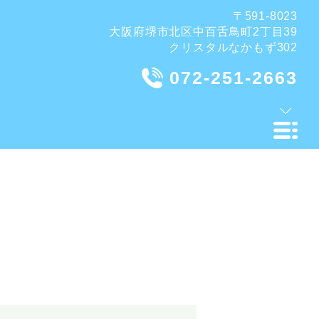
〒591-8023
大阪府堺市北区中百舌鳥町2丁目39
クリスタルなかもず302
072-251-2663
．