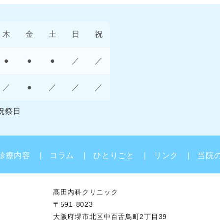
木
金
土
日
祝
●
●
●
／
／
／
●
／
／
／
祝祭日
診療内容
コラム
ひとりごと
リンク
当院
髙田内科クリニック
〒591-8023
大阪府堺市北区中百舌鳥町2丁目39