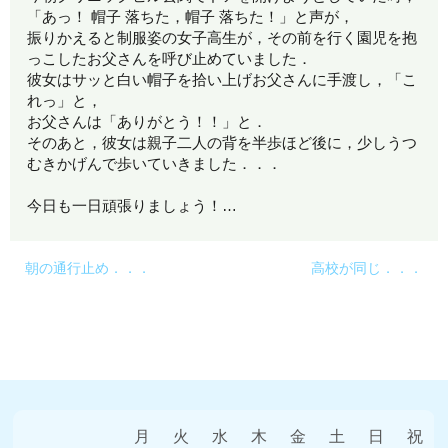
「あっ！ 帽子 落ちた，帽子 落ちた！」と声が，
振りかえると制服姿の女子高生が，その前を行く園児を抱
っこしたお父さんを呼び止めていました．
彼女はサッと白い帽子を拾い上げお父さんに手渡し，「こ
れっ」と，
お父さんは「ありがとう！！」と．
そのあと，彼女は親子二人の背を半歩ほど後に，少しうつ
むきかげんで歩いていきました．．．
今日も一日頑張りましょう！…
朝の通行止め．．．
高校が同じ．．．
月
火
水
木
金
土
日
祝