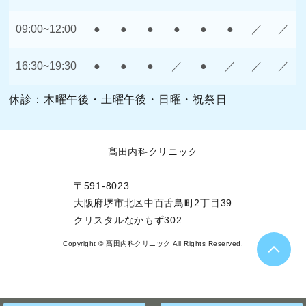
09:00~12:00
●
●
●
●
●
●
／
／
16:30~19:30
●
●
●
／
●
／
／
／
休診：木曜午後・土曜午後・日曜・祝祭日
髙田内科クリニック
〒591-8023
大阪府堺市北区中百舌鳥町2丁目39
クリスタルなかもず302
Copyright © 髙田内科クリニック All Rights Reserved.