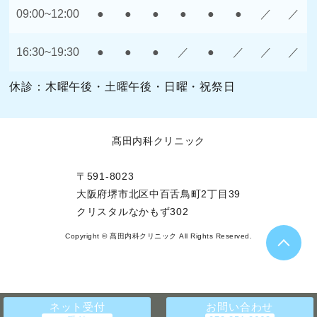
09:00~12:00
●
●
●
●
●
●
／
／
16:30~19:30
●
●
●
／
●
／
／
／
休診：木曜午後・土曜午後・日曜・祝祭日
髙田内科クリニック
〒591-8023
大阪府堺市北区中百舌鳥町2丁目39
クリスタルなかもず302
Copyright © 髙田内科クリニック All Rights Reserved.
ネット受付
お問い合わせ