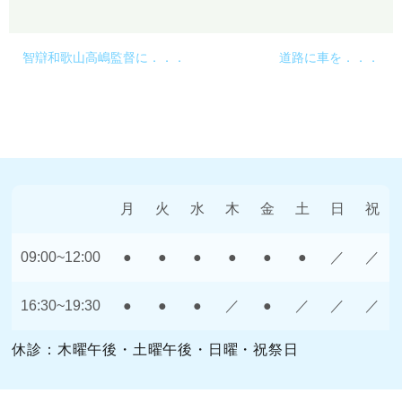
智辯和歌山高嶋監督に．．．
道路に車を．．．
月
火
水
木
金
土
日
祝
09:00~12:00
●
●
●
●
●
●
／
／
16:30~19:30
●
●
●
／
●
／
／
／
休診：木曜午後・土曜午後・日曜・祝祭日