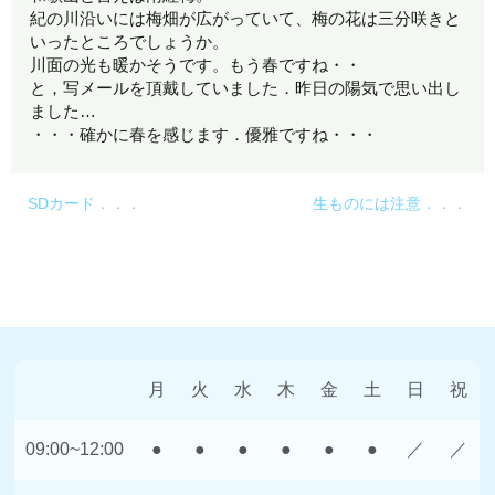
紀の川沿いには梅畑が広がっていて、梅の花は三分咲きと
いったところでしょうか。
川面の光も暖かそうです。もう春ですね・・
と，写メールを頂戴していました．昨日の陽気で思い出し
ました…
・・・確かに春を感じます．優雅ですね・・・
SDカード．．．
生ものには注意．．．
月
火
水
木
金
土
日
祝
09:00~12:00
●
●
●
●
●
●
／
／