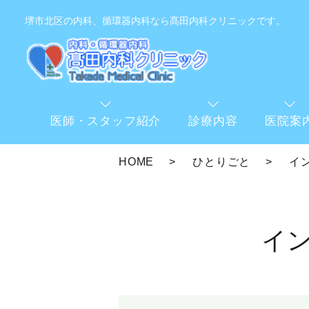
堺市北区の内科、循環器内科なら髙田内科クリニックです。
医師・スタッフ紹介
診療内容
医院案
HOME
ひとりごと
イ
イ