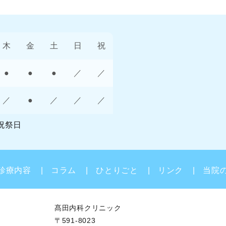
木
金
土
日
祝
●
●
●
／
／
／
●
／
／
／
祝祭日
診療内容
コラム
ひとりごと
リンク
当院
髙田内科クリニック
〒591-8023