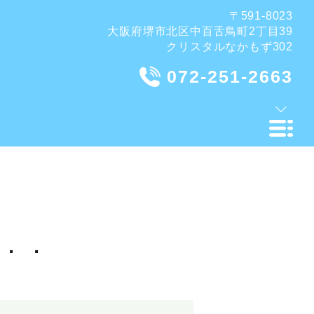
〒591-8023
大阪府堺市北区中百舌鳥町2丁目39
クリスタルなかもず302
072-251-2663
．．