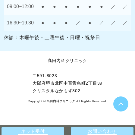
09:00~12:00
●
●
●
●
●
●
／
／
16:30~19:30
●
●
●
／
●
／
／
／
休診：木曜午後・土曜午後・日曜・祝祭日
髙田内科クリニック
〒591-8023
大阪府堺市北区中百舌鳥町2丁目39
クリスタルなかもず302
Copyright © 髙田内科クリニック All Rights Reserved.
ネット受付
お問い合わせ