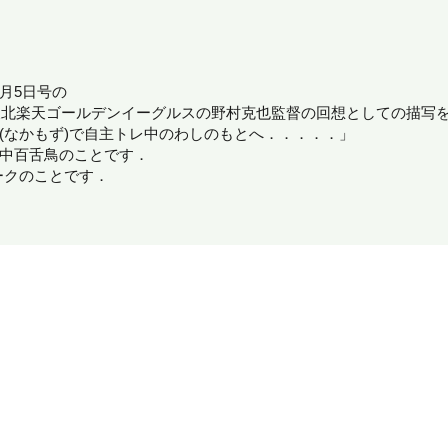
4月5日号の
6に，東北楽天ゴールデンイーグルスの野村克也監督の回想としての描写
鳥(なかもず)で自主トレ中のわしのもとへ．．．．．」
)中百舌鳥のことです．
ークのことです．