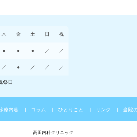
木
金
土
日
祝
●
●
●
／
／
／
●
／
／
／
祝祭日
診療内容
コラム
ひとりごと
リンク
当院
髙田内科クリニック