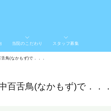
内
当院のこだわり
スタッフ募集
百舌鳥(なかもず)で．．．
中百舌鳥(なかもず)で．．