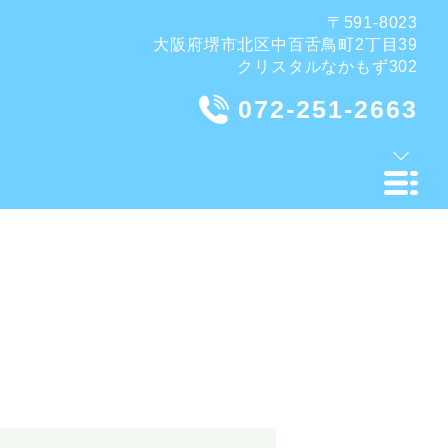
〒591-8023
大阪府堺市北区中百舌鳥町2丁目39
クリスタルなかもず302
072-251-2663
．