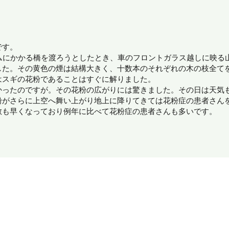
です。
ダムにかかる橋を渡ろうとしたとき、車のフロントガラス越しに映る
した。その黄色の煙は結構大きく、十数本のそれぞれの木の枝全て
はスギの花粉であることはすぐに解りました。
かったのですが。その花粉の広がりには驚きました。その日は天気
粉がさらに上空へ舞い上がり地上に降りてきては花粉症の患者さん
散も早くなっており例年に比べて花粉症の患者さんも多いです。