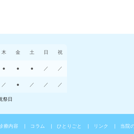
木
金
土
日
祝
●
●
●
／
／
／
●
／
／
／
祝祭日
診療内容
コラム
ひとりごと
リンク
当院