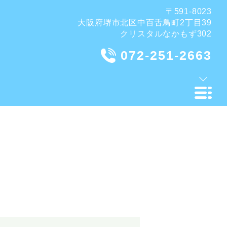
〒591-8023
大阪府堺市北区中百舌鳥町2丁目39
クリスタルなかもず302
072-251-2663