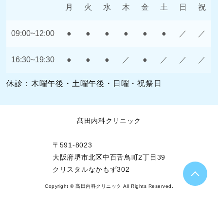
月
火
水
木
金
土
日
祝
09:00~12:00
●
●
●
●
●
●
／
／
16:30~19:30
●
●
●
／
●
／
／
／
休診：木曜午後・土曜午後・日曜・祝祭日
髙田内科クリニック
〒591-8023
大阪府堺市北区中百舌鳥町2丁目39
クリスタルなかもず302
Copyright © 髙田内科クリニック All Rights Reserved.