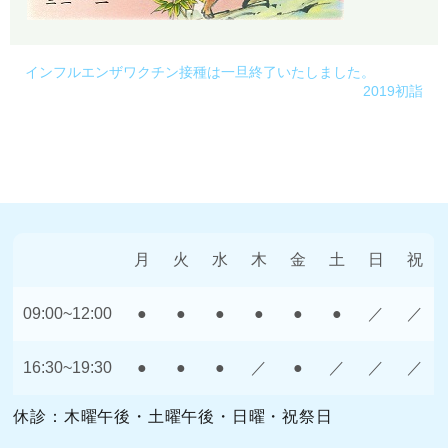
インフルエンザワクチン接種は一旦終了いたしました。
2019初詣
月
火
水
木
金
土
日
祝
09:00~12:00
●
●
●
●
●
●
／
／
16:30~19:30
●
●
●
／
●
／
／
／
休診：木曜午後・土曜午後・日曜・祝祭日